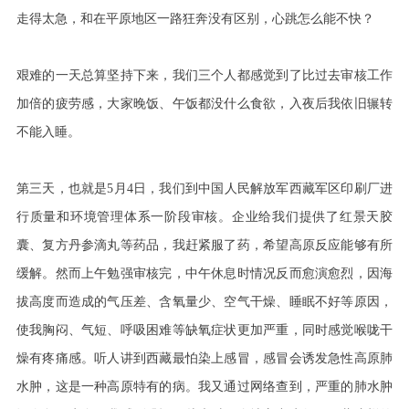
走得太急，和在平原地区一路狂奔没有区别，心跳怎么能不快？
艰难的一天总算坚持下来，我们三个人都感觉到了比过去审核工作
加倍的疲劳感，大家晚饭、午饭都没什么食欲，入夜后我依旧辗转
不能入睡。
第三天，也就是5月4日，我们到中国人民解放军西藏军区印刷厂进
行质量和环境管理体系一阶段审核。企业给我们提供了红景天胶
囊、复方丹参滴丸等药品，我赶紧服了药，希望高原反应能够有所
缓解。然而上午勉强审核完，中午休息时情况反而愈演愈烈，因海
拔高度而造成的气压差、含氧量少、空气干燥、睡眠不好等原因，
使我胸闷、气短、呼吸困难等缺氧症状更加严重，同时感觉喉咙干
燥有疼痛感。听人讲到西藏最怕染上感冒，感冒会诱发急性高原肺
水肿，这是一种高原特有的病。我又通过网络查到，严重的肺水肿