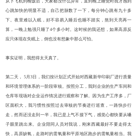
从下飞机到晚饭后，大家都没什么异常，直到晚上睡觉时我才感到
心跳加快的明显不适，自己把脉数了一下，每分钟心跳有九十多
下。夜里难以入眠，好不容易入睡后也睡不踏实，熬到天亮再一
算，一晚上勉强只睡了4个多小时。这时候的我还想，如果高原反
应只体现在失眠上，倒也没有想象中那么可怕。
事实证明，我想得太天真了。
第二天， 5月3日，我们按计划正式开始对西藏新华印刷厂进行质量
和环境管理体系的一阶段审核。按照分工，我到企业的生产车间和
仓库等现场对企业运作情况进行观察和了解。因为生产工序多，厂
区面积大，我习惯性按照过去审核的节奏进行巡查，一路快步行
走，然而还没走到一半，我已是上气不接下气，感觉心都快要从嗓
子眼里跳出来。企业陪同人员对我说，刚来西藏最好不要走得太
快，高原缺氧，走路时的需氧量和平原地区跑步的需氧量相当。我