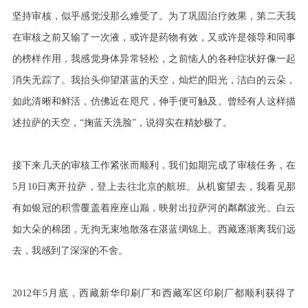
坚持审核，似乎感觉没那么难受了。为了巩固治疗效果，第二天我
在审核之前又输了一次液，或许是药物有效，又或许是领导和同事
的榜样作用，我感觉身体异常轻松，之前恼人的各种症状好像一起
消失无踪了。我抬头仰望湛蓝的天空，灿烂的阳光，洁白的云朵，
如此清晰和鲜活，仿佛近在咫尺，伸手便可触及。曾经有人这样描
述拉萨的天空，“掬蓝天洗脸”，说得实在精妙极了。
接下来几天的审核工作紧张而顺利，我们如期完成了审核任务，在
5月10日离开拉萨，登上去往北京的航班。从机窗望去，我看见那
有如银冠的积雪覆盖着座座山巅，映射出拉萨河的粼粼波光。白云
如大朵的棉团，无拘无束地散落在湛蓝绸锦上。西藏逐渐离我们远
去，我感到了深深的不舍。
2012年5月底，西藏新华印刷厂和西藏军区印刷厂都顺利获得了