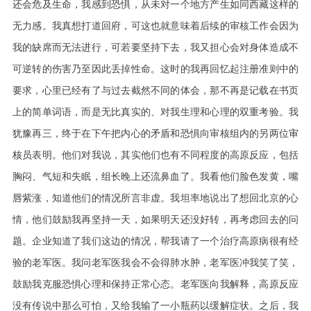
还会危及生命，我感到恐惧，从未对一个地方产生如同西藏这样的
无力感。我真想打道回府，可这也就意味着后续的审核工作会因为
我的缺席而无法进行，可若要坚持下去，我又担心会对身体造成不
可逆转的伤害乃至因此丢掉性命。这时的我再回忆起注册准则中的
要求，心里已经有了与过去截然不同的体会，那不再是记载在书页
上的简单词语，而是无比真实的、对我生理和心理的双重考验。我
犹豫再三，终于在下午把内心的矛盾和恐惧向审核组内的另两位
审
核员
表明。他们对我说，其实他们也有不同程度的高原反应，包括
胸闷、气短和失眠，组长晚上还流鼻血了。我看他们脸色发黄，嘴
唇紫涨，知道他们的情况所言非虚。我坦率地说出了想回北京的心
情，他们鼓励我再坚持一天，如果明天还没好转，再考虑回去的问
题。企业知道了我们这边的情况，帮我请了一个治疗高原病很有经
验的老军医。我问老军医我会不会得肺水肿，老军医冲我笑了笑，
鼓励我克服恐惧心理和保持正常心态。老军医向我解释，高原反应
没有传说中那么可怕，又给我输了一小瓶药以缓解症状。之后，我