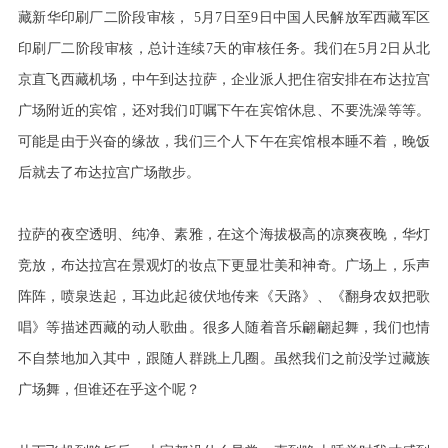
藏新华印刷厂二阶段审核， 5月7日至9日中国人民解放军西藏军区
印刷厂二阶段审核，总计连续7天的审核任务。我们在5月2日从北
京直飞西藏机场，中午到达拉萨，企业派人把住宿安排在布达拉宫
广场附近的宾馆，还对我们叮嘱下午在宾馆休息、不要洗澡等等。
可能是由于兴奋的缘故，我们三个人下午在宾馆根本睡不着，晚饭
后就去了布达拉宫广场散步。
拉萨的夜空透明、纯净、素雅，在这个海拔极高的凉爽夜晚，华灯
竞放，布达拉宫在景观灯的妆点下更显壮美和神奇。广场上，乐声
阵阵，喷泉迭起，耳边此起彼伏地传来《天路》、《翻身农奴把歌
唱》等描述西藏的动人歌曲。很多人随着音乐翩翩起舞，我们也情
不自禁地加入其中，跟随人群跳上几圈。虽然我们之前没学过藏族
广场舞，但谁还在乎这个呢？