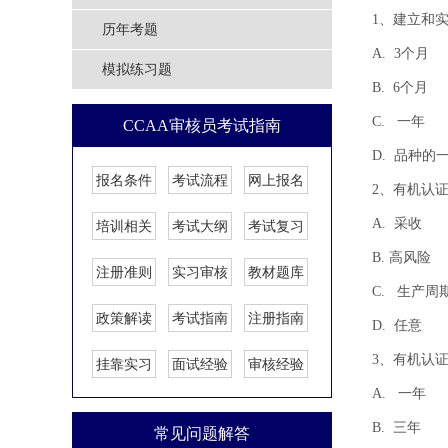
1、建立和
历年考题
A. 3
模拟练习题
B. 6个月
C. 一年
CCAA审核员考试指南
D. 品种的
报名条件
考试流程
网上报名
2、有机认
A. 
培训相关
考试大纲
考试复习
B. 高风险
注册准则
实习审核
教材题库
C. 生产
政策解读
考试指南
注册指南
D. 任意
3、有机认
挂靠实习
面试经验
审核经验
A. 一
B. 三年
常见问题解答