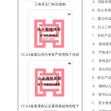
三体系五门科目团购
A. 消除
B. 防止
C. 通过
D. 以上三
7、有机产
A. 最
CCAA备案以培代考资产管理线下培训
B. 严格进
C. 单独
D. 划出特
8、获证
A. 撤
B. 暂停
CCAA备案课程认证通用基础考前线下
C. 
培训课程