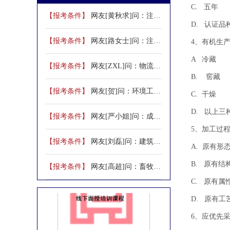
C. 五年
【报考条件】
网友[黄秋求]问：注销后重新注册，执业机构仍为原机构。重新生成问题：注销再注册，执业机构是否保持原机构？
D. 认证品
【报考条件】
网友[路女士]问：注册实习审核员可以参加质量管理体系和环境管理体系认证考试吗？
4、有机生
A 冷
【报考条件】
网友[ZXL]问：物流工程注册50430体系考试需要多少经验？
B. 窖
【报考条件】
网友[贺]问：环境工程专业毕业生可以先考实习审核员，然后考正式的吗？
C. 干燥
D. 以上三
CCAA备案课程环境管理体系考前线下
【报考条件】
网友[严小姐]问：成人本科，毕业前工作年限算吗？
培训课程
5、加工过
【报考条件】
网友[刘磊]问：建筑施工领域可以报考吗？必考科目有几科？
A. 原有
B. 原有
【报考条件】
网友[高超]问：畜牧兽医专业符合ISO22000要求吗？
C. 原有
D. 原有工
6、应优先