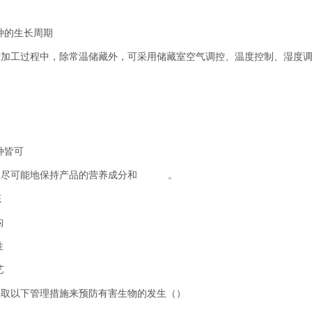
种的生长周期
产加工过程中，除常温储藏外，可采用储藏室空气调控、温度控制、湿
藏
藏
种皆可
程尽可能地保持产品的营养成分和 。
形态
结构
属性
艺
采取以下管理措施来预防有害生物的发生（）