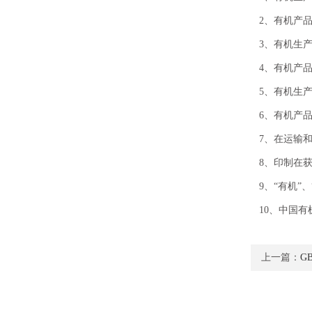
考前线下培训课程
2、有机产
3、有机
4、有机产
5、有机生
6、有机产
7、在运输
CCAA备案课程环境管理体系考前线下
培训课程
8、印制在
9、“有机
10、中国
上一篇：
G
三体系五门科目团购