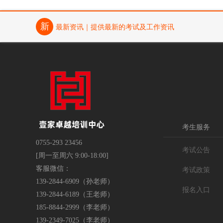
新
最新资讯｜提供最新的考试及工作资讯
CCAA备案以培代考资产管理线下培训
考生服务
0755-293 23456
考试公告
[周一至周六 9:00-18:00]
客服微信：
考试政策
139-2844-6909（孙老师）
报名入口
139-2844-6189（王老师）
CCAA备案课程认证通用基础考前线下
185-8844-2999（李老师）
培训课程
139-2349-7025（李老师）