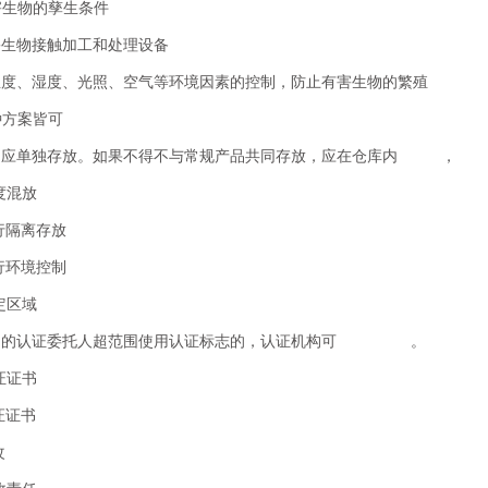
有害生物的孳生条件
有害生物接触加工和处理设备
对温度、湿度、光照、空气等环境因素的控制，防止有害生物的繁殖
种方案皆可
品应单独存放。如果不得不与常规产品共同存放，应在仓库内 ，
低限度混放
行隔离存放
进行环境控制
定区域
产品的认证委托人超范围使用认证标志的，认证机构可 。
销认证证书
认证证书
责令整改